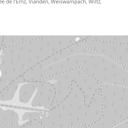
lée de l’Ernz, Vianden, Weiswampach, Wiltz,