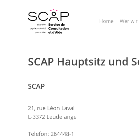
Skip
to
main
Home
Wer wir
content
SCAP Hauptsitz und S
SCAP
21, rue Léon Laval
L-3372 Leudelange
Telefon: 264448-1