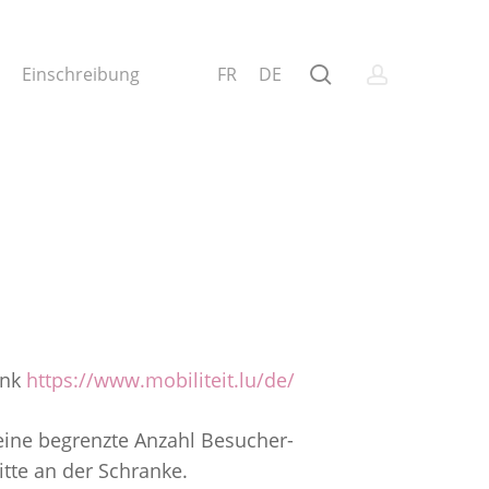
search
account
Einschreibung
FR
DE
ink
https://www.mobiliteit.lu/de/
eine begrenzte Anzahl Besucher-
bitte an der Schranke.