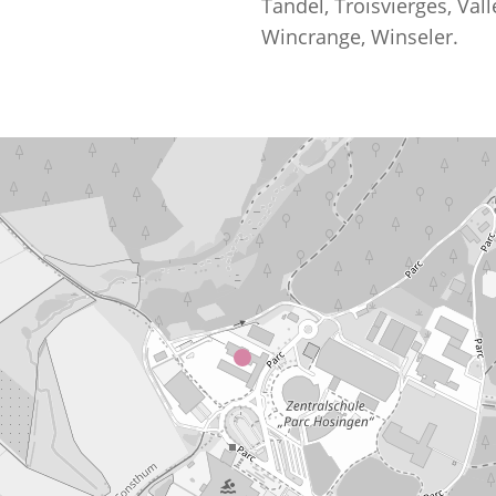
Tandel, Troisvierges, Val
Wincrange, Winseler.