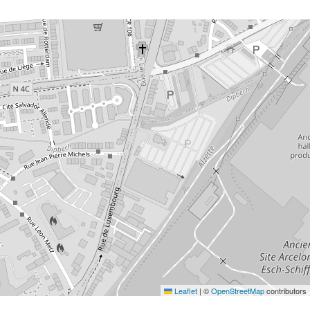
Leaflet
|
©
OpenStreetMap
contributors