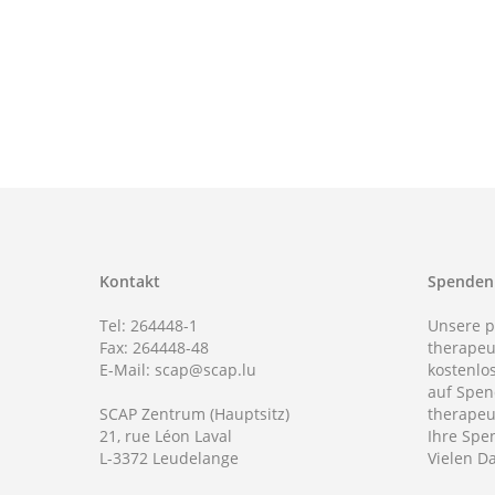
Kontakt
Spenden
Tel: 264448-1
Unsere 
Fax: 264448-48
therapeu
E-Mail: scap@scap.lu
kostenlo
auf Spe
SCAP Zentrum (Hauptsitz)
therapeu
21, rue Léon Laval
Ihre Spen
L-3372 Leudelange
Vielen D