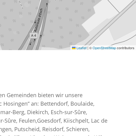
Leaflet
|
©
OpenStreetMap
contributors
den Gemeinden bieten wir unsere
c Hosingen“ an: Bettendorf, Boulaide,
mar-Berg, Diekirch, Esch-sur-Sûre,
r-Sûre, Feulen,Goesdorf, Kiischpelt, Lac de
gen, Putscheid, Reisdorf, Schieren,