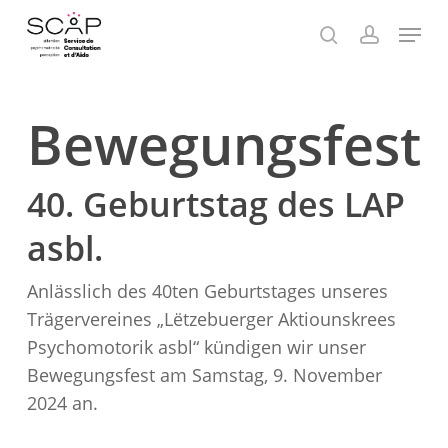
Skip
Menu
to
search
account
Close
main
Menu
content
Bewegungsfest
40. Geburtstag des LAP
asbl.
Anlässlich des 40ten Geburtstages unseres
Trägervereines „Lëtzebuerger Aktiounskrees
Psychomotorik asbl“ kündigen wir unser
Bewegungsfest am Samstag, 9. November
2024 an.