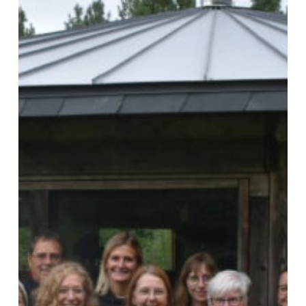
SCAP
TeamDag
2024
–
Parc
Hosingen