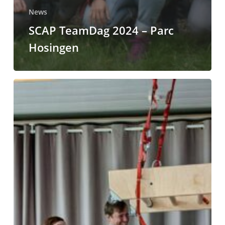
News
SCAP TeamDag 2024 – Parc
Hosingen
Visite
S.K.H
Prinz
Louis