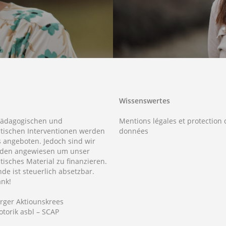
Wissenswertes
pädagogischen und
Mentions légales et protection 
tischen Interventionen werden
données
s angeboten. Jedoch sind wir
nden angewiesen um unser
tisches Material zu finanzieren.
de ist steuerlich absetzbar.
ank!
rger Aktiounskrees
torik asbl – SCAP