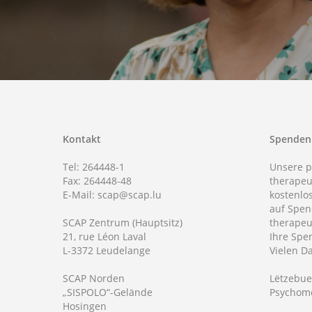
Kontakt
Spenden
Tel: 264448-1
Unsere 
Fax: 264448-48
therapeu
E-Mail: scap@scap.lu
kostenlo
auf Spe
SCAP Zentrum (Hauptsitz)
therapeu
21, rue Léon Laval
Ihre Spen
L-3372 Leudelange
Vielen D
SCAP Norden
Lëtzebue
„SISPOLO“-Gelände
Psychomo
Hosingen