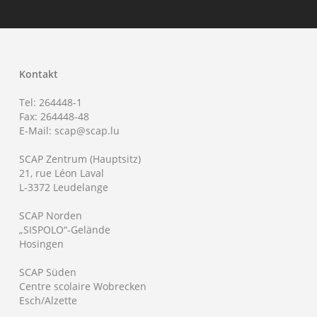
Kontakt
Tel: 264448-1
Fax: 264448-48
E-Mail: scap@scap.lu
SCAP Zentrum (Hauptsitz)
21, rue Léon Laval
L-3372 Leudelange
SCAP Norden
„SISPOLO“-Gelände
Hosingen
SCAP Süden
Centre scolaire Wobrecken
Esch/Alzette