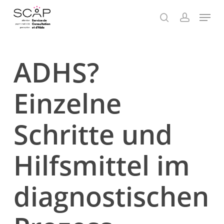
Skip
Menu
to
search
account
Close
main
Menu
content
ADHS?
Einzelne
Schritte und
Hilfsmittel im
diagnostischen