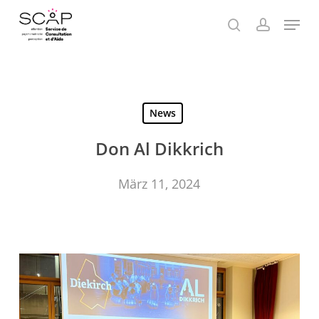
Skip
Menu
to
search
account
Close
main
Menu
content
News
Don Al Dikkrich
März 11, 2024