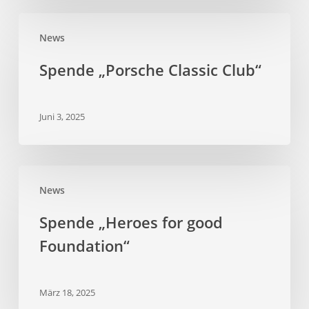
Spende
News
„Porsche
Classic
Spende „Porsche Classic Club“
Club“
Juni 3, 2025
Spende
News
„Heroes
for
Spende „Heroes for good
good
Foundation“
Foundation“
März 18, 2025